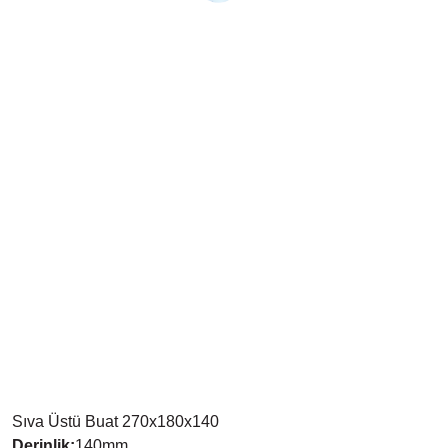
Sıva Üstü Buat 270x180x140
Derinlik
:
140
mm