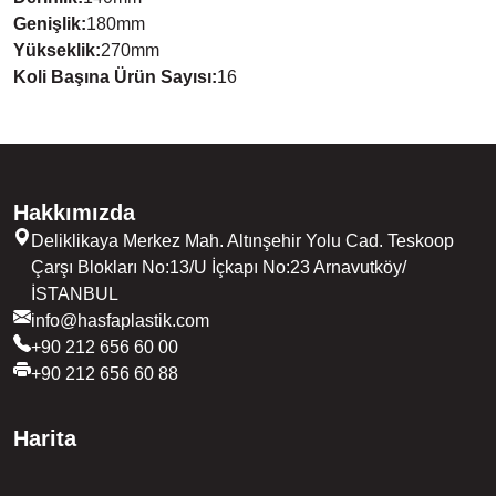
Genişlik
:
180
mm
Yükseklik
:
270
mm
Koli Başına Ürün Sayısı
:
16
Hakkımızda
Deliklikaya Merkez Mah. Altınşehir Yolu Cad. Teskoop
Çarşı Blokları No:13/U İçkapı No:23 Arnavutköy/
İSTANBUL
info@hasfaplastik.com
+90 212 656 60 00
+90 212 656 60 88
Harita