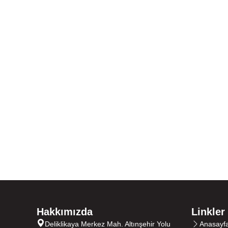
Hakkımızda
Linkler
Deliklikaya Merkez Mah. Altınşehir Yolu
Anasayf