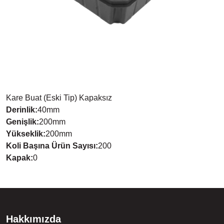
Kare Buat (Eski Tip) Kapaksız
Derinlik
:
40
mm
Genişlik
:
200
mm
Yükseklik
:
200
mm
Koli Başına Ürün Sayısı
:
200
Kapak
:
0
Hakkımızda