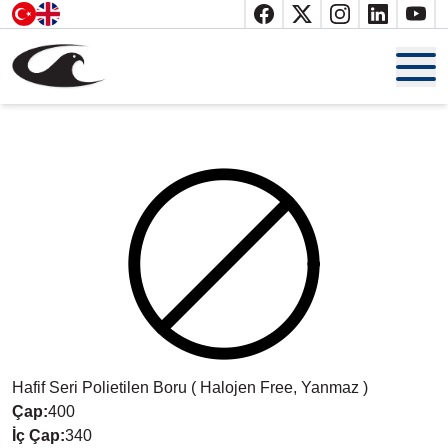
Anasayfa
Hakkımızda
Belgelerimiz
Ürünler
Katalog
İletişim
Hafif Seri Polietilen Boru ( Halojen Free, Yanmaz )
Çap
:
400
İç Çap
:
340