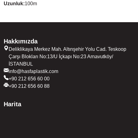
Uzunluk
:
100
m
Hakkımızda
Deliklikaya Merkez Mah. Altınşehir Yolu Cad. Teskoop
Çarşı Blokları No:13/U İçkapı No:23 Arnavutköy/
İSTANBUL
info@hasfaplastik.com
+90 212 656 60 00
+90 212 656 60 88
Harita